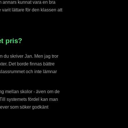
m annars kunnat vara en bra
varit lättare för den klassen att
t pris?
m du skriver Jan. Men jag tror
ter. Det borde finnas bättre
 i klassrummet och inte lämnar
ing mellan skolor - även om de
 Till systemets fördel kan man
elever som söker godkänt