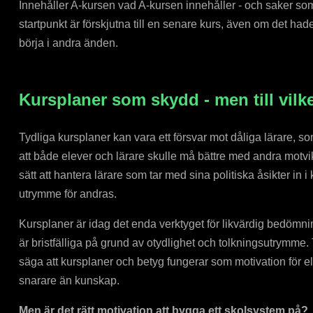
Innehåller A-kursen vad A-kursen innehåller - och saker so
startpunkt är förskjutna till en senare kurs, även om det hade 
börja i andra änden.
Kursplaner som skydd - men till vilke
Tydliga kursplaner kan vara ett försvar mot dåliga lärare, so
att både elever och lärare skulle må bättre med andra motvik
sätt att hantera lärare som tar med sina politiska åsikter in
utrymme för andras.
Kursplaner är idag det enda verktyget för likvärdig bedömn
är bristfälliga på grund av otydlighet och tolkningsutrymme.
säga att kursplaner och betyg fungerar som motivation för 
snarare än kunskap.
Men är det rätt motivation att bygga ett skolsystem på?